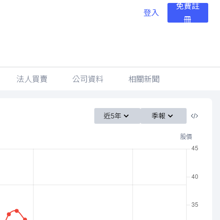
免費註
登入
冊
法人買賣
公司資料
相關新聞
近5年
季報