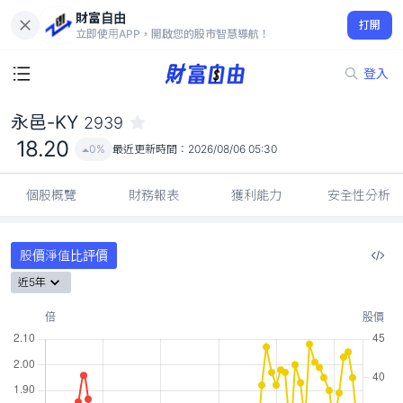
財富自由
永邑-KY 2939
打開
18.20
0%
立即使用APP，開啟您的股市智慧導航！
登入
永邑-KY
2939
18.20
0%
最近更新時間：
2026/08/06 05:30
個股概覽
財務報表
獲利能力
安全性分析
股價淨值比評價
近5年