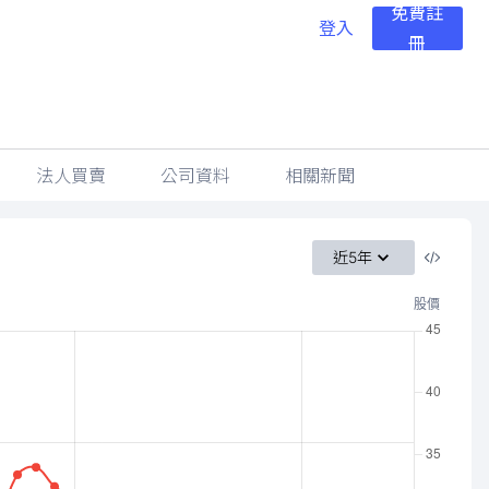
免費註
登入
冊
法人買賣
公司資料
相關新聞
近5年