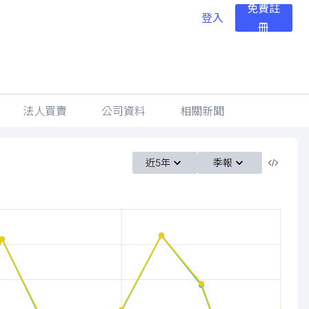
免費註
登入
冊
法人買賣
公司資料
相關新聞
近5年
季報