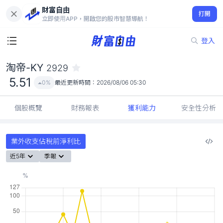
財富自由
淘帝-KY 2929
打開
5.51
0%
立即使用APP，開啟您的股市智慧導航！
登入
淘帝-KY
2929
5.51
0%
最近更新時間：
2026/08/06 05:30
個股概覽
財務報表
獲利能力
安全性分析
業外收支佔稅前淨利比
近5年
季報