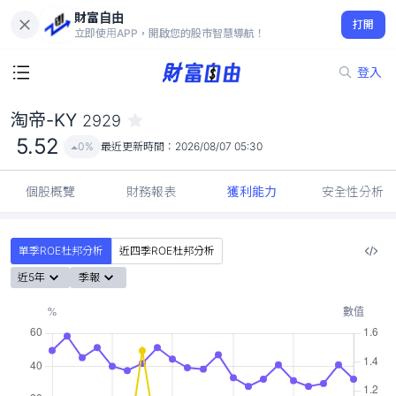
財富自由
淘帝-KY 2929
打開
5.52
0%
立即使用APP，開啟您的股市智慧導航！
登入
淘帝-KY
2929
5.52
0%
最近更新時間：
2026/08/07 05:30
個股概覽
財務報表
獲利能力
安全性分析
單季ROE杜邦分析
近四季ROE杜邦分析
近5年
季報