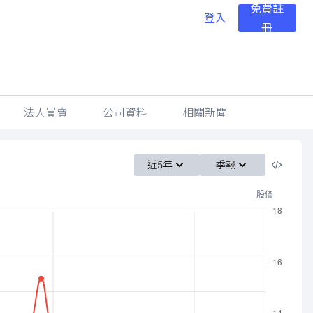
免費註
登入
冊
法人買賣
公司資料
相關新聞
近5年
季報