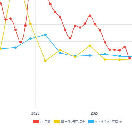
月均價
單季毛利年增率
近4季毛利年增率