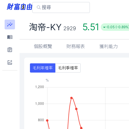
5.51
淘帝-KY
-0.05 (-0.89%
2929
個股概覽
財務報表
獲利能力
毛利年增率
毛利季增率