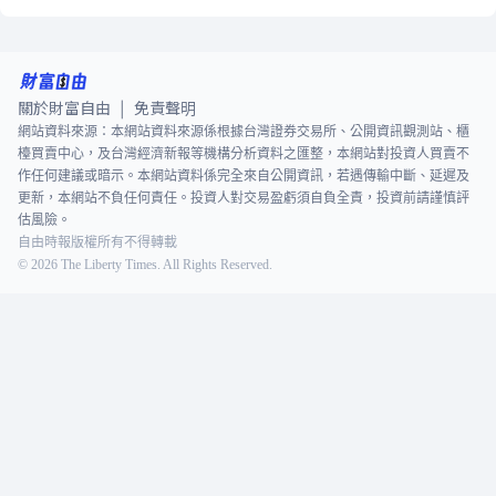
關於財富自由
免責聲明
|
網站資料來源：本網站資料來源係根據台灣證券交易所、公開資訊觀測站、櫃
檯買賣中心，及台灣經濟新報等機構分析資料之匯整，本網站對投資人買賣不
作任何建議或暗示。本網站資料係完全來自公開資訊，若遇傳輸中斷、延遲及
更新，本網站不負任何責任。投資人對交易盈虧須自負全責，投資前請謹慎評
估風險。
自由時報版權所有不得轉載
©
2026
The Liberty Times. All Rights Reserved.