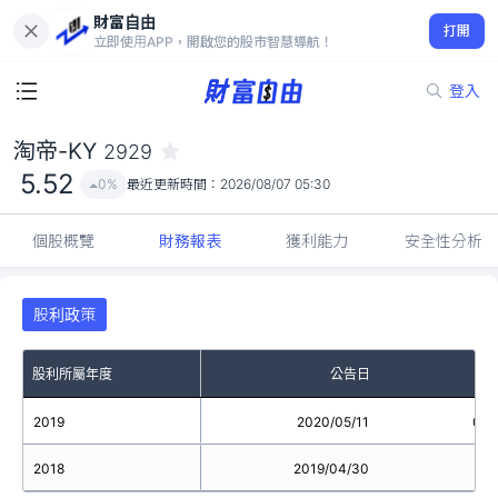
財富自由
淘帝-KY 2929
打開
5.52
0%
立即使用APP，開啟您的股市智慧導航！
登入
淘帝-KY
2929
5.52
0%
最近更新時間：
2026/08/07 05:30
個股概覽
財務報表
獲利能力
安全性分析
股利政策
股利所屬年度
公告日
2019
2020/05/11
0.1
2018
2019/04/30