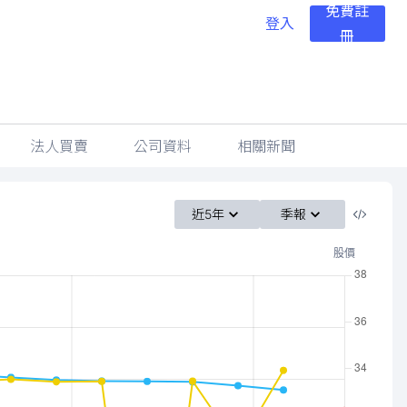
免費註
登入
冊
法人買賣
公司資料
相關新聞
近5年
季報