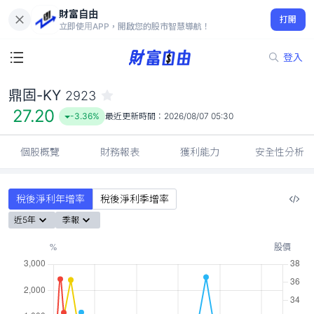
財富自由
鼎固-KY 2923
打開
27.20
-3.36%
立即使用APP，開啟您的股市智慧導航！
登入
鼎固-KY
2923
27.20
-3.36%
最近更新時間：
2026/08/07 05:30
個股概覽
財務報表
獲利能力
安全性分析
稅後淨利年增率
稅後淨利季增率
近5年
季報