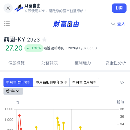
財富自由
鼎固-KY 2923
打開
27.20
-3.36%
立即使用APP，開啟您的股市智慧導航！
登入
鼎固-KY
2923
27.20
-3.36%
最近更新時間：
2026/08/07 05:30
個股概覽
財務報表
獲利能力
安全性分析
單月營收年增率
單月每股營收年增率
單月營收月增率
近5年