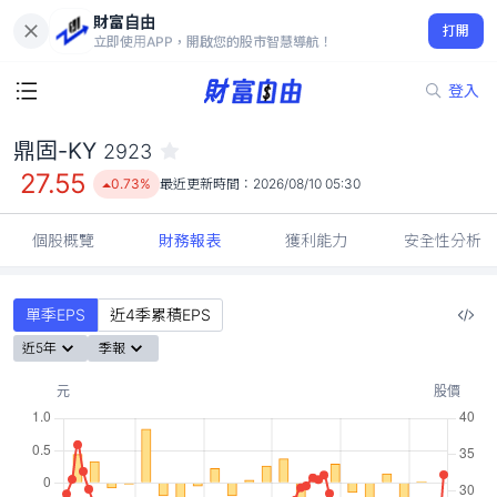
財富自由
鼎固-KY 2923
打開
27.55
0.73%
立即使用APP，開啟您的股市智慧導航！
登入
鼎固-KY
2923
27.55
0.73%
最近更新時間：
2026/08/10 05:30
個股概覽
財務報表
獲利能力
安全性分析
單季EPS
近4季累積EPS
近5年
季報