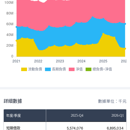
流動負債
長期負債
淨值
總負債+淨值
詳細數據
數據單位：千元
Q2
2025-Q3
2025-Q4
2026-Q1
年度/季度
1
短期借款
7,145,153
5,574,076
6,895,034