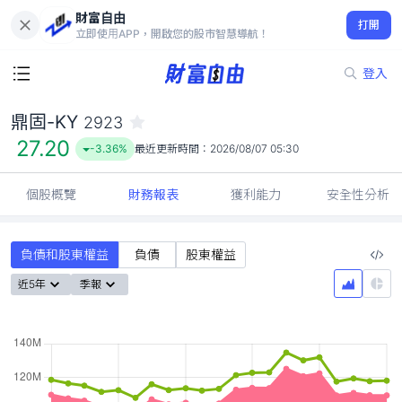
財富自由
鼎固-KY 2923
打開
27.20
-3.36%
立即使用APP，開啟您的股市智慧導航！
登入
鼎固-KY
2923
27.20
-3.36%
最近更新時間：
2026/08/07 05:30
個股概覽
財務報表
獲利能力
安全性分析
負債和股東權益
負債
股東權益
近5年
季報