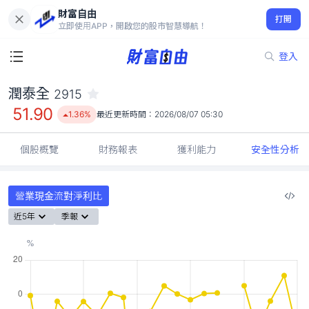
財富自由
潤泰全 2915
打開
51.90
1.36%
立即使用APP，開啟您的股市智慧導航！
登入
潤泰全
2915
51.90
1.36%
最近更新時間：
2026/08/07 05:30
個股概覽
財務報表
獲利能力
安全性分析
營業現金流對淨利比
近5年
季報