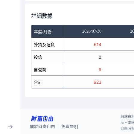
詳細數據
/28
2026/07/29
2026/07/30
20
年度/月份
633
外資及陸資
910
614
0
投信
0
0
46
自營商
12
9
679
合計
922
623
網站資
示。本
關於財富自由
免責聲明
|
自由時