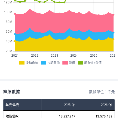
流動負債
長期負債
淨值
總負債+淨值
詳細數據
數據單位：千元
Q2
2025-Q3
2025-Q4
2026-Q1
年度/季度
5
短期借款
12,547,619
13,227,247
13,575,489