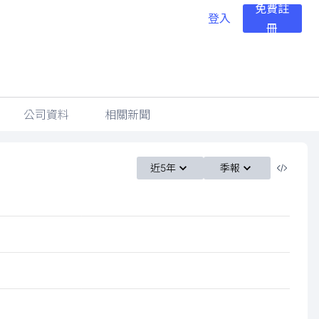
免費註
登入
冊
公司資料
相關新聞
近5年
季報