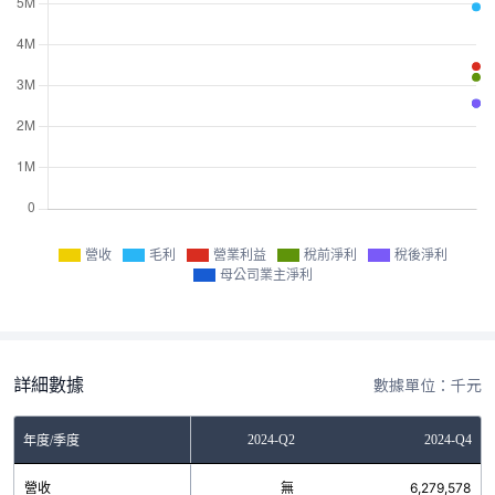
營收
毛利
營業利益
稅前淨利
稅後淨利
母公司業主淨利
詳細數據
數據單位：千元
2023-Q4
2024-Q2
2024-Q4
年度/季度
營收
無
無
6,279,578