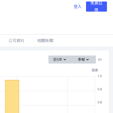
免費註
登入
冊
公司資料
相關新聞
近5年
季報