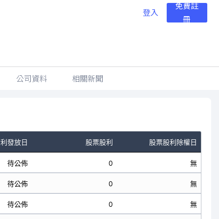
免費註
登入
冊
公司資料
相關新聞
股利發放日
股票股利
股票股利除權日
待公佈
0
無
待公佈
0
無
待公佈
0
無