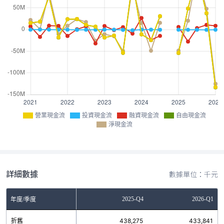
營業現金流
投資現金流
融資現金流
自由現金流
淨現金流
詳細數據
數據單位：千元
Q2
2025-Q3
2025-Q4
2026-Q1
年度/季度
4
折舊
436,788
438,275
433,841