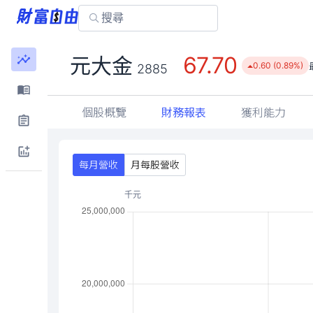
67.70
元大金
0.60 (0.89%)
2885
個股概覽
財務報表
獲利能力
每月營收
月每股營收