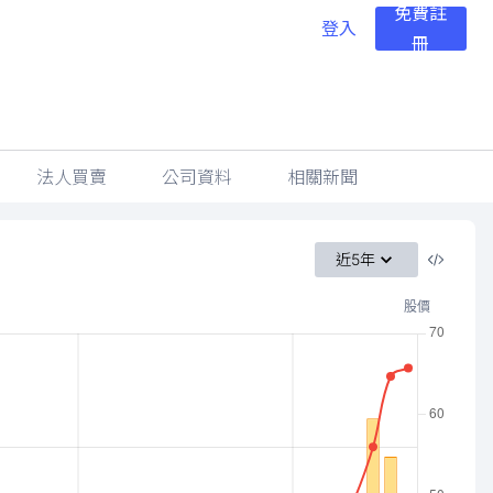
免費註
登入
冊
法人買賣
公司資料
相關新聞
近5年