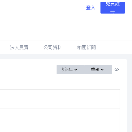
免費註
登入
冊
法人買賣
公司資料
相關新聞
近5年
季報