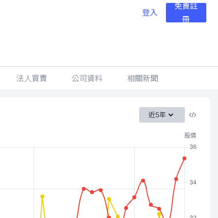
免費註
登入
冊
法人買賣
公司資料
相關新聞
近5年