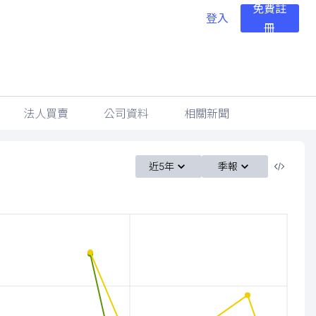
免費註
登入
冊
法人買賣
公司資料
相關新聞
近5年
季報