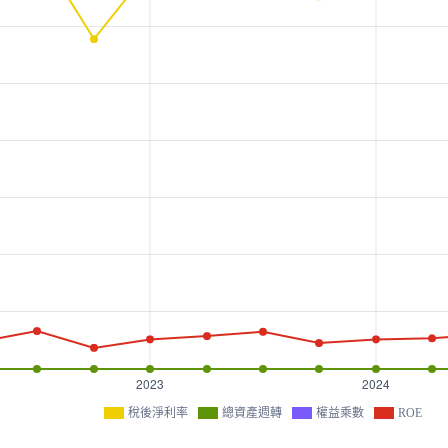
稅後淨利率
總資產週轉
權益乘數
ROE