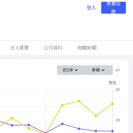
免費註
登入
冊
法人買賣
公司資料
相關新聞
近5年
季報