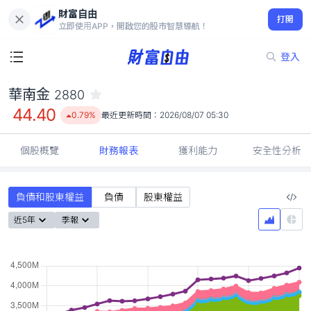
財富自由
華南金 2880
打開
44.40
0.79%
立即使用APP，開啟您的股市智慧導航！
登入
華南金
2880
44.40
0.79%
最近更新時間：
2026/08/07 05:30
個股概覽
財務報表
獲利能力
安全性分析
負債和股東權益
負債
股東權益
近5年
季報