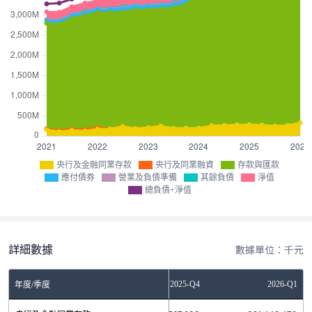
央行及金融同業存款
央行及同業融資
存款與匯款
應付債券
營業及負債準備
其餘負債
淨值
總負債+淨值
詳細數據
數據單位：千元
Q2
2025-Q3
2025-Q4
2026-Q1
年度/季度