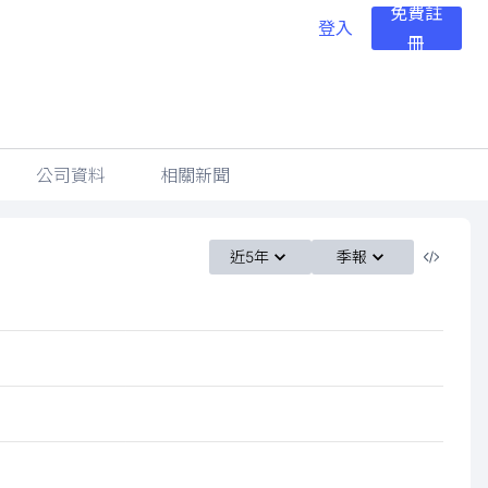
免費註
登入
冊
公司資料
相關新聞
近5年
季報