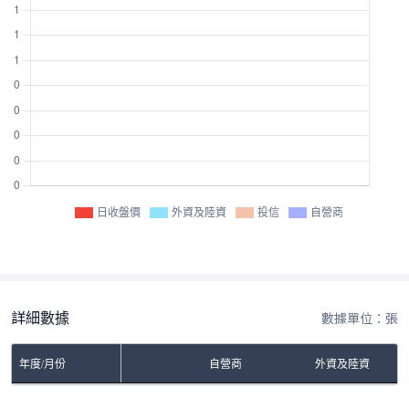
日收盤價
外資及陸資
投信
自營商
詳細數據
數據單位：張
年度/月份
自營商
外資及陸資
No Rows To Show