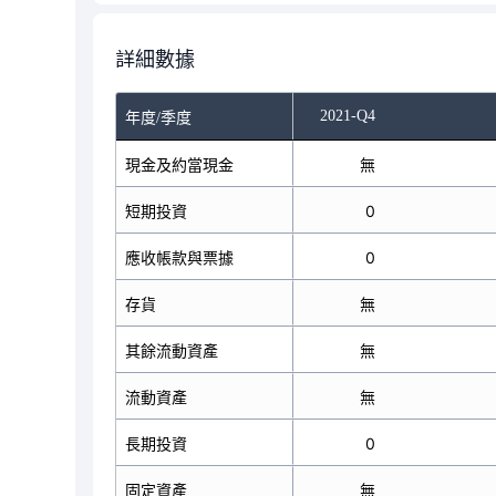
詳細數據
2021-Q2
2021-Q4
年度/季度
現金及約當現金
無
無
短期投資
0
0
應收帳款與票據
0
0
存貨
無
無
其餘流動資產
無
無
流動資產
無
無
長期投資
0
0
固定資產
無
無