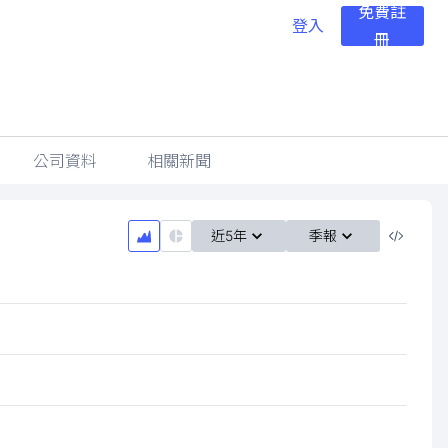
免費註
登入
冊
公司資料
相關新聞
近5年
季報