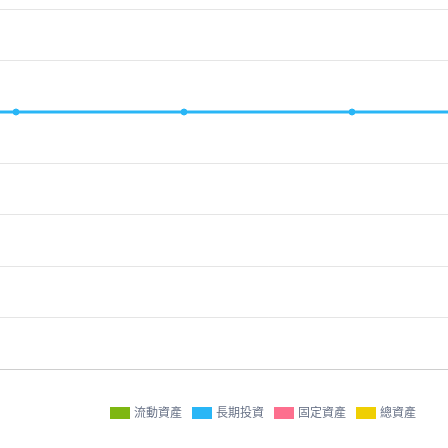
流動資產
長期投資
固定資產
總資產