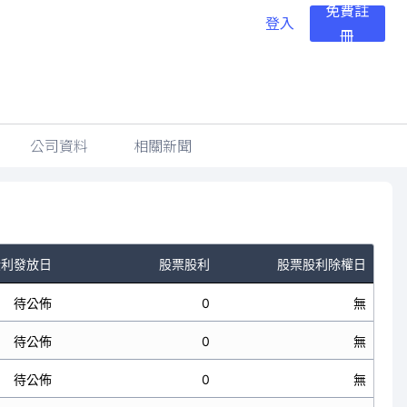
免費註
登入
冊
公司資料
相關新聞
股利發放日
股票股利
股票股利除權日
待公佈
0
無
待公佈
0
無
待公佈
0
無