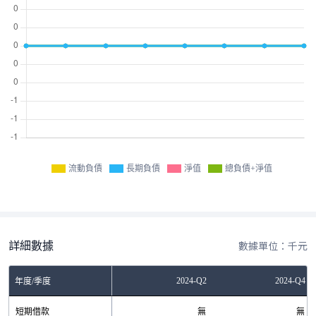
流動負債
長期負債
淨值
總負債+淨值
詳細數據
數據單位：千元
-Q2
2023-Q4
2024-Q2
2024-Q4
年度/季度
無
短期借款
無
無
無