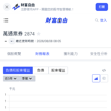
財富自由
萬通票券 2874
打開
-
立即使用APP，開啟您的股市智慧導航！
登入
萬通票券
2874
-
-
最近更新時間：
2026/08/08 08:05
個股概覽
財務報表
獲利能力
安全性分析
負債和股東權益
負債
股東權益
近5年
季報