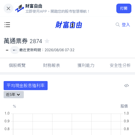
財富自由
萬通票券 2874
打開
-
立即使用APP，開啟您的股市智慧導航！
登入
萬通票券
2874
-
-
最近更新時間：
2026/08/06 07:32
個股概覽
財務報表
獲利能力
安全性分析
平均現金股息殖利率
近5年