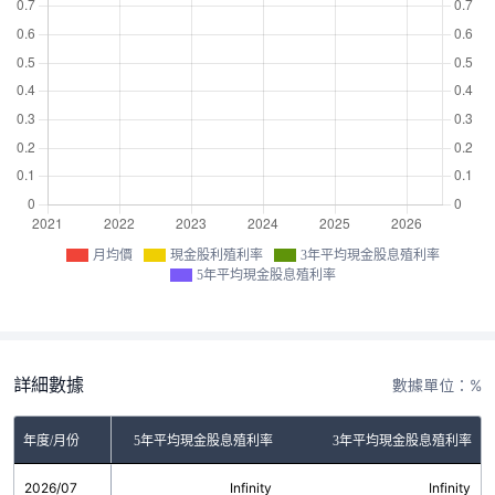
月均價
現金股利殖利率
3年平均現金股息殖利率
5年平均現金股息殖利率
詳細數據
數據單位：%
金股利殖利率
年度/月份
5年平均現金股息殖利率
3年平均現金股息殖利率
2026/07
無
Infinity
Infinity