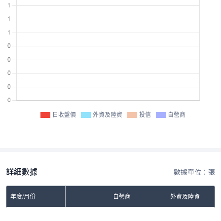
日收盤價
外資及陸資
投信
自營商
詳細數據
數據單位：張
年度/月份
自營商
外資及陸資
No Rows To Show