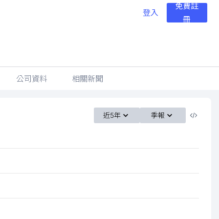
免費註
登入
冊
公司資料
相關新聞
近5年
季報