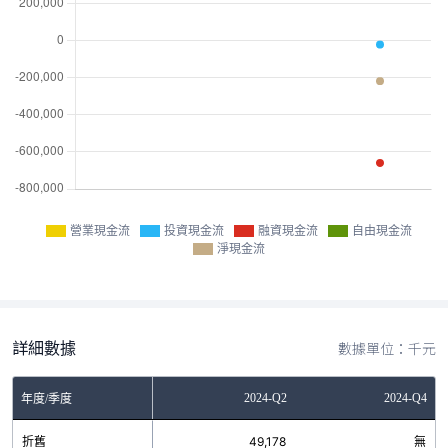
營業現金流
投資現金流
融資現金流
自由現金流
淨現金流
詳細數據
數據單位：千元
Q2
2023-Q4
2024-Q2
2024-Q4
年度/季度
無
折舊
無
49,178
無