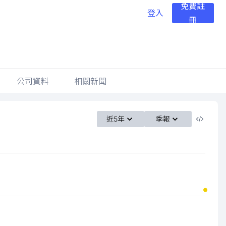
免費註
登入
冊
公司資料
相關新聞
近5年
季報