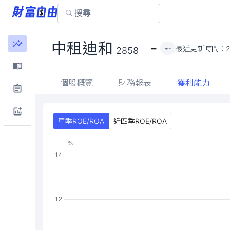
-
中租迪和
最近更新時間：
2
-
2858
個股概覽
財務報表
獲利能力
單季ROE/ROA
近四季ROE/ROA