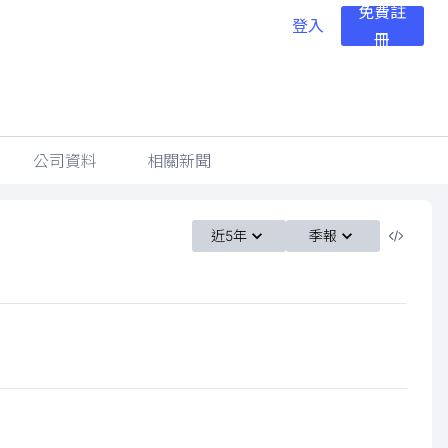
免費註
登入
冊
公司資料
相關新聞
近5年
季報