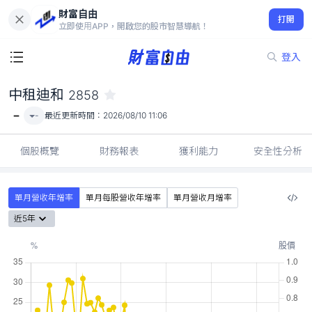
財富自由
中租迪和 2858
打開
-
立即使用APP，開啟您的股市智慧導航！
登入
中租迪和
2858
-
-
最近更新時間：
2026/08/10 11:06
個股概覽
財務報表
獲利能力
安全性分析
單月營收年增率
單月每股營收年增率
單月營收月增率
近5年