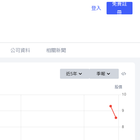
免費註
登入
冊
公司資料
相關新聞
近5年
季報