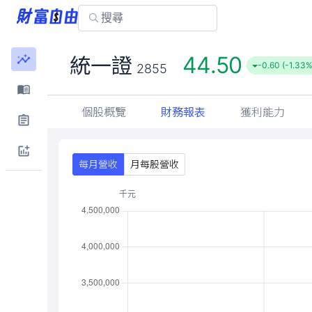
44.50
統一證
-0.60 (-1.33%
2855
個股概覽
財務報表
獲利能力
每月營收
月每股營收