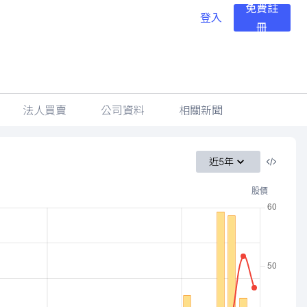
免費註
登入
冊
法人買賣
公司資料
相關新聞
近5年