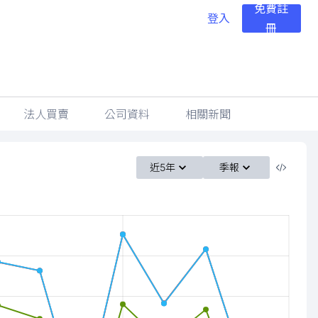
免費註
登入
冊
法人買賣
公司資料
相關新聞
近5年
季報