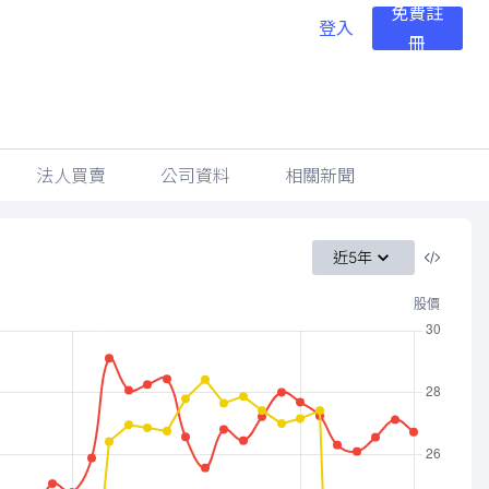
免費註
登入
冊
法人買賣
公司資料
相關新聞
近5年