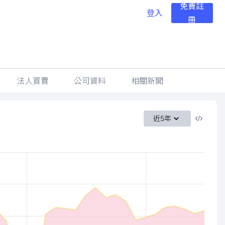
免費註
登入
冊
法人買賣
公司資料
相關新聞
近5年