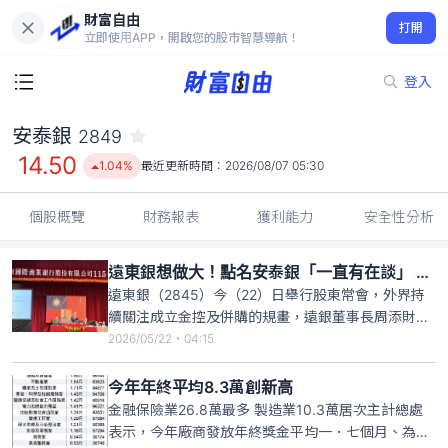
財富自由
安泰銀 2849
打開
14.50
1.04%
立即使用APP，開啟您的股市智慧導航！
登入
安泰銀
2849
14.50
1.04%
最近更新時間：
2026/08/07 05:30
個股概覽
財務報表
獲利能力
安全性分析
遠東銀想做大！點名安泰銀「一直有在談」 董座周添財：卡在價格與股東分歧
遠東銀（2845）今（22）日舉行股東常會，外界持
續關注成立金控及併購的規畫，遠銀董事長周添財坦
言，雖然持續進行，但市場上可併購的標的不多，過
2026/05/22・04:15
去評估過國票金（2889）、安泰銀（2849），隨著
公股掌控經營權，國票金「大概是沒什麼太大機
今年年終平均8.3萬創新高
會」，至於安泰銀則是｢一直有在談」，但坦言總卡
金融保險業26.8萬最多 製造業10.3萬居次主計總處
在「價格」及對方股
表示，今年廠商發放年終獎金平均一．七個月、為歷