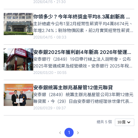
年第四高，金額平均八．二七萬元、創歷年新高；各
2026/04/15・21:30
行業中，金融保險業平均三．六五個月、二十六．七
八萬元最多，製造業二．二個月、十．二五萬元次
你領多少？今年年終獎金平均8.3萬創新高 這個行業26.8萬最多
之。另，前二月經常性薪資平均四萬八六七四元、年
主計總處今公布1至2月經常性薪資平均4萬8674元、
增二．七四％，剔除
年增2.74%；剔除物價因素，前2月實質經常性薪資年
增1.49%、為近7年同期最大增幅。另，今年年終獎金
2026/04/15・08:33
平均1.7個月、創統計以來第4高，但發放金額8萬
2753元、創統計以來新高，其中金融保險業平均
安泰銀2025年獲利創4年新高 2026年營運審慎樂觀
3.65個月、26萬7862元最多，製造業2.2個
安泰銀行（2849）19日舉行線上法人說明會，公布
2025年營運成果及經營績效。安泰銀行 2025年稅後
淨利15.4億元、年增16%，創近4年新高。資本結構
2026/03/20・00:55
及資產品質方面，截至2025年底，資本適足率
15.55%，第一類資本比率為14.36%、逾放比率
安泰銀統籌主辦兆基屋管12億元聯貸
0.17%、備抵呆帳覆蓋率911.46%，資產品
安泰銀（2849）統籌主辦兆基屋管公司3年期12億元
聯貸案，今（29）日由安泰銀行總經理徐世偉代表銀
行團與兆基屋管董事長李建成正式簽約。該案原擬募
2026/01/29・09:37
集10億元，最終以12億元簽約完成募集，顯示銀行團
對兆基屋管營運體質、產業地位及長期發展潛力的高
總共 5 個
10/頁
度肯定。
1