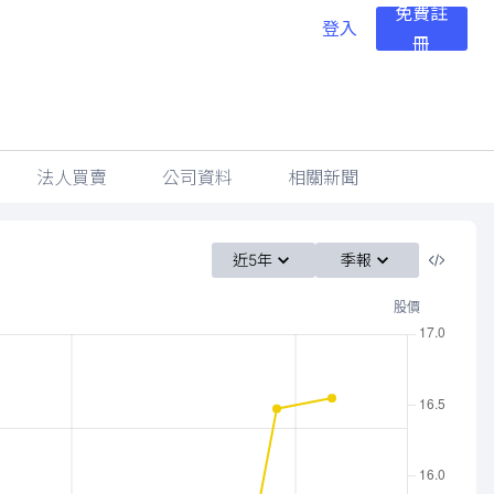
免費註
登入
冊
法人買賣
公司資料
相關新聞
近5年
季報