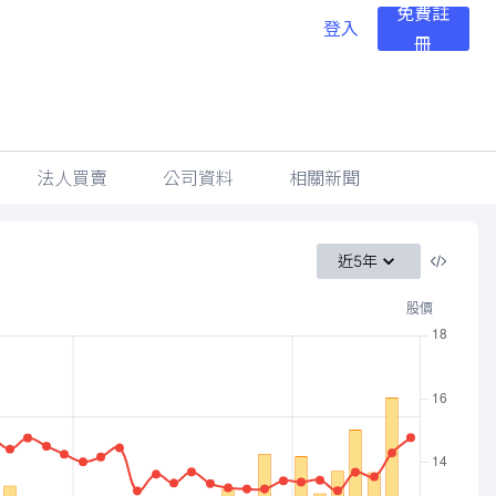
免費註
登入
冊
法人買賣
公司資料
相關新聞
近5年