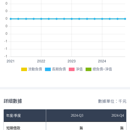
流動負債
長期負債
淨值
總負債+淨值
詳細數據
數據單位：千元
Q1
2024-Q2
2024-Q3
2024-Q4
年度/季度
無
短期借款
無
無
無