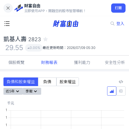
財富自由
凱基人壽 2823
打開
29.55
0.00%
立即使用APP，開啟您的股市智慧導航！
登入
凱基人壽
2823
29.55
0.00%
最近更新時間：
2026/07/09 05:30
個股概覽
財務報表
獲利能力
安全性分析
負債和股東權益
負債
股東權益
近5年
季報