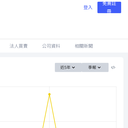
免費註
登入
冊
法人買賣
公司資料
相關新聞
近5年
季報