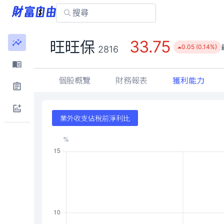
33.75
旺旺保
0.05 (0.14%)
2816
個股概覽
財務報表
獲利能力
業外收支佔稅前淨利比