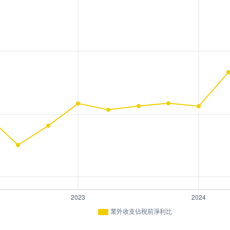
業外收支佔稅前淨利比