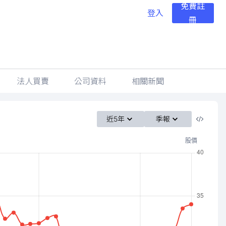
免費註
登入
冊
法人買賣
公司資料
相關新聞
近5年
季報